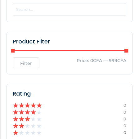
POPULAR THIS WEEK
No Posts Found!
Product Filter
EDITOR'S PICK
Price:
0CFA
—
999CFA
Filter
No Posts Found!
Rating
★
★
★
★
★
0
★
★
★
★
★
0
★
★
★
★
★
0
★
★
★
★
★
0
★
★
★
★
★
0