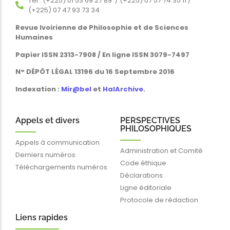
Tél : (+225) 01 53 69 27 89 / (+225) 07 57 74 35 11 /
(+225) 07 47 93 73 34
Revue Ivoirienne de Philosophie et de Sciences
Humaines
Papier ISSN 2313-7908 / En ligne ISSN 3079-7497
N° DÉPÔT LÉGAL 13196 du 16 Septembre 2016
Indexation :
Mir@bel
et
HalArchive
.
Appels et divers
PERSPECTIVES
PHILOSOPHIQUES
Appels à communication
Administration et Comité
Derniers numéros
Code éthique
Téléchargements numéros
Déclarations
Ligne éditoriale
Protocole de rédaction
Liens rapides