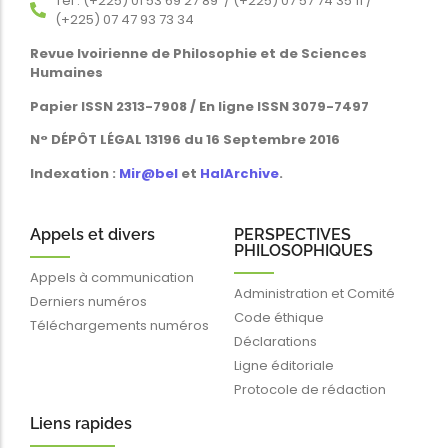
Tél : (+225) 01 53 69 27 89 / (+225) 07 57 74 35 11 /
(+225) 07 47 93 73 34
Revue Ivoirienne de Philosophie et de Sciences
Humaines
Papier ISSN 2313-7908 / En ligne ISSN 3079-7497
N° DÉPÔT LÉGAL 13196 du 16 Septembre 2016
Indexation :
Mir@bel
et
HalArchive
.
Appels et divers
PERSPECTIVES
PHILOSOPHIQUES
Appels à communication
Administration et Comité
Derniers numéros
Code éthique
Téléchargements numéros
Déclarations
Ligne éditoriale
Protocole de rédaction
Liens rapides