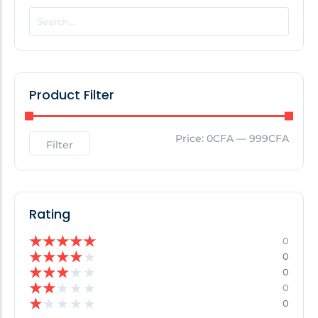
POPULAR THIS WEEK
No Posts Found!
Product Filter
EDITOR'S PICK
Price:
0CFA
—
999CFA
Filter
No Posts Found!
Rating
★
★
★
★
★
0
★
★
★
★
★
0
★
★
★
★
★
0
★
★
★
★
★
0
★
★
★
★
★
0