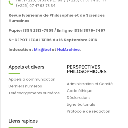
Tél : (+225) 01 53 69 27 89 / (+225) 07 57 74 35 11 /
(+225) 07 47 93 73 34
Revue Ivoirienne de Philosophie et de Sciences
Humaines
Papier ISSN 2313-7908 / En ligne ISSN 3079-7497
N° DÉPÔT LÉGAL 13196 du 16 Septembre 2016
Indexation :
Mir@bel
et
HalArchive
.
Appels et divers
PERSPECTIVES
PHILOSOPHIQUES
Appels à communication
Administration et Comité
Derniers numéros
Code éthique
Téléchargements numéros
Déclarations
Ligne éditoriale
Protocole de rédaction
Liens rapides