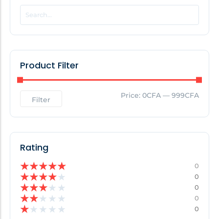
POPULAR THIS WEEK
No Posts Found!
Product Filter
EDITOR'S PICK
Price:
0CFA
—
999CFA
Filter
No Posts Found!
Rating
★
★
★
★
★
0
★
★
★
★
★
0
★
★
★
★
★
0
★
★
★
★
★
0
★
★
★
★
★
0