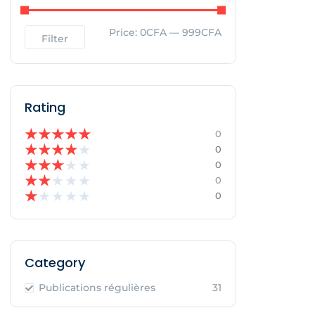
Price:
0CFA
—
999CFA
Filter
Rating
★
★
★
★
★
0
★
★
★
★
★
0
★
★
★
★
★
0
★
★
★
★
★
0
★
★
★
★
★
0
Category
Publications régulières
31