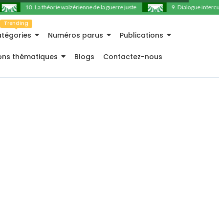
10. La théorie walzérienne de la guerre juste
9. Dialogue intercultu
Trending
tégories
Numéros parus
Publications
ions thématiques
Blogs
Contactez-nous