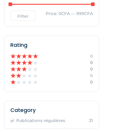
Price:
0CFA
—
999CFA
Filter
Rating
★
★
★
★
★
0
★
★
★
★
★
0
★
★
★
★
★
0
★
★
★
★
★
0
★
★
★
★
★
0
Category
Publications régulières
31