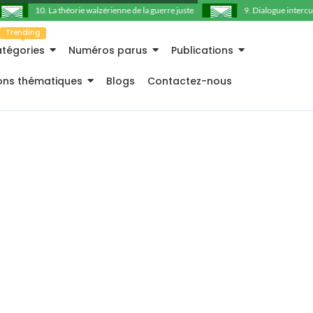
10. La théorie walzérienne de la guerre juste
9. Dialogue intercultur
Trending
tégories
Numéros parus
Publications
ions thématiques
Blogs
Contactez-nous