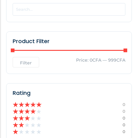
POPULAR THIS WEEK
No Posts Found!
Product Filter
EDITOR'S PICK
Price:
0CFA
—
999CFA
Filter
No Posts Found!
Rating
★
★
★
★
★
0
★
★
★
★
★
0
★
★
★
★
★
0
★
★
★
★
★
0
★
★
★
★
★
0