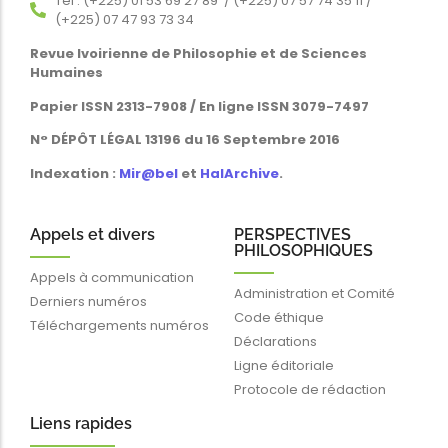
Tél : (+225) 01 53 69 27 89 / (+225) 07 57 74 35 11 /
(+225) 07 47 93 73 34
Revue Ivoirienne de Philosophie et de Sciences
Humaines
Papier ISSN 2313-7908 / En ligne ISSN 3079-7497
N° DÉPÔT LÉGAL 13196 du 16 Septembre 2016
Indexation :
Mir@bel
et
HalArchive
.
Appels et divers
PERSPECTIVES
PHILOSOPHIQUES
Appels à communication
Administration et Comité
Derniers numéros
Code éthique
Téléchargements numéros
Déclarations
Ligne éditoriale
Protocole de rédaction
Liens rapides