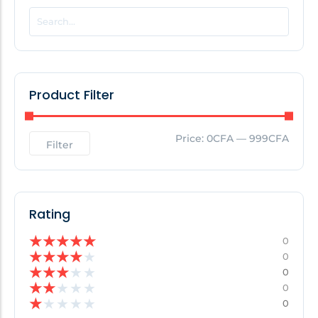
POPULAR THIS WEEK
No Posts Found!
Product Filter
EDITOR'S PICK
Price:
0CFA
—
999CFA
Filter
No Posts Found!
Rating
★
★
★
★
★
0
★
★
★
★
★
0
★
★
★
★
★
0
★
★
★
★
★
0
★
★
★
★
★
0