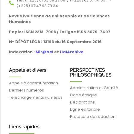
Tél : (+225) 01 53 69 27 89 / (+225) 07 57 74 35 11 /
(+225) 07 47 93 73 34
Revue Ivoirienne de Philosophie et de Sciences
Humaines
Papier ISSN 2313-7908 / En ligne ISSN 3079-7497
N° DÉPÔT LÉGAL 13196 du 16 Septembre 2016
Indexation :
Mir@bel
et
HalArchive
.
Appels et divers
PERSPECTIVES
PHILOSOPHIQUES
Appels à communication
Administration et Comité
Derniers numéros
Code éthique
Téléchargements numéros
Déclarations
Ligne éditoriale
Protocole de rédaction
Liens rapides