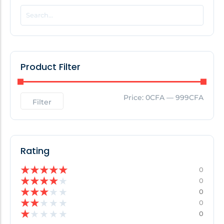
POPULAR THIS WEEK
No Posts Found!
Product Filter
EDITOR'S PICK
Price:
0CFA
—
999CFA
Filter
No Posts Found!
Rating
★
★
★
★
★
0
★
★
★
★
★
0
★
★
★
★
★
0
★
★
★
★
★
0
★
★
★
★
★
0