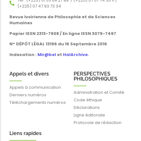
Tél : (+225) 01 53 69 27 89 / (+225) 07 57 74 35 11 /
(+225) 07 47 93 73 34
Revue Ivoirienne de Philosophie et de Sciences
Humaines
Papier ISSN 2313-7908 / En ligne ISSN 3079-7497
N° DÉPÔT LÉGAL 13196 du 16 Septembre 2016
Indexation :
Mir@bel
et
HalArchive
.
Appels et divers
PERSPECTIVES
PHILOSOPHIQUES
Appels à communication
Administration et Comité
Derniers numéros
Code éthique
Téléchargements numéros
Déclarations
Ligne éditoriale
Protocole de rédaction
Liens rapides