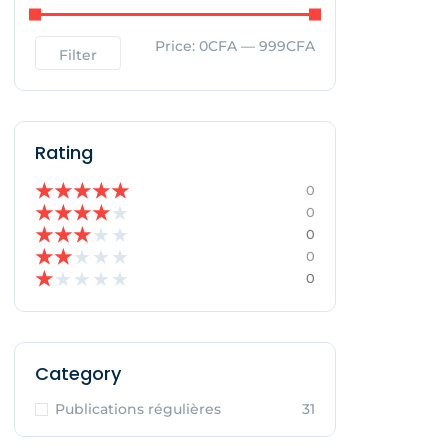
Price:
0CFA
—
999CFA
Filter
Rating
★
★
★
★
★
0
★
★
★
★
★
0
★
★
★
★
★
0
★
★
★
★
★
0
★
★
★
★
★
0
Category
Publications régulières
31