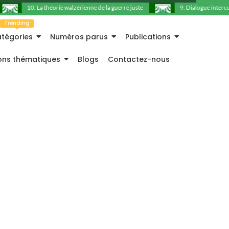
10. La théorie walzérienne de la guerre juste
9. Dialogue intercultu
Trending
tégories
Numéros parus
Publications
ions thématiques
Blogs
Contactez-nous