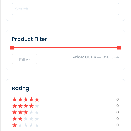
POPULAR THIS WEEK
No Posts Found!
Product Filter
EDITOR'S PICK
Price:
0CFA
—
999CFA
Filter
No Posts Found!
Rating
★
★
★
★
★
0
★
★
★
★
★
0
★
★
★
★
★
0
★
★
★
★
★
0
★
★
★
★
★
0