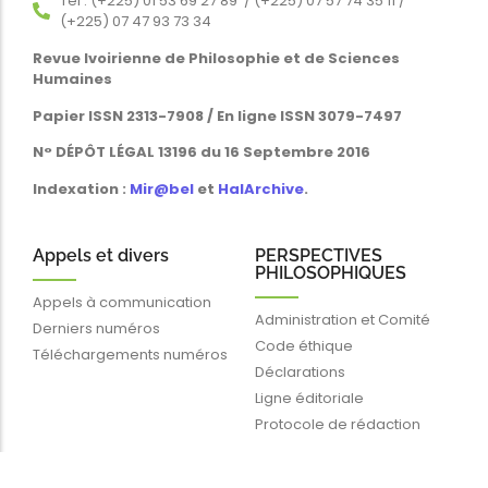
Tél : (+225) 01 53 69 27 89 / (+225) 07 57 74 35 11 /
(+225) 07 47 93 73 34
Revue Ivoirienne de Philosophie et de Sciences
Humaines
Papier ISSN 2313-7908 / En ligne ISSN 3079-7497
N° DÉPÔT LÉGAL 13196 du 16 Septembre 2016
Indexation :
Mir@bel
et
HalArchive
.
Appels et divers
PERSPECTIVES
PHILOSOPHIQUES
Appels à communication
Administration et Comité
Derniers numéros
Code éthique
Téléchargements numéros
Déclarations
Ligne éditoriale
Protocole de rédaction
Liens rapides