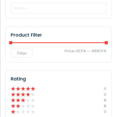
POPULAR THIS WEEK
No Posts Found!
Product Filter
EDITOR'S PICK
Price:
0CFA
—
999CFA
Filter
No Posts Found!
Rating
★
★
★
★
★
0
★
★
★
★
★
0
★
★
★
★
★
0
★
★
★
★
★
0
★
★
★
★
★
0