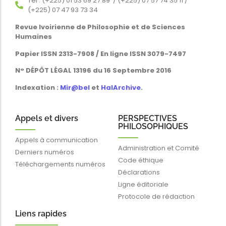
Tél : (+225) 01 53 69 27 89 / (+225) 07 57 74 35 11 /
(+225) 07 47 93 73 34
Revue Ivoirienne de Philosophie et de Sciences
Humaines
Papier ISSN 2313-7908 / En ligne ISSN 3079-7497
N° DÉPÔT LÉGAL 13196 du 16 Septembre 2016
Indexation :
Mir@bel
et
HalArchive
.
Appels et divers
PERSPECTIVES
PHILOSOPHIQUES
Appels à communication
Administration et Comité
Derniers numéros
Code éthique
Téléchargements numéros
Déclarations
Ligne éditoriale
Protocole de rédaction
Liens rapides