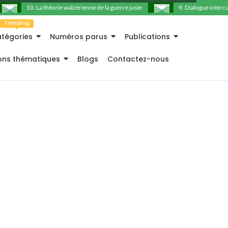
10. La théorie walzérienne de la guerre juste
9. Dialogue intercultu
Trending
tégories
Numéros parus
Publications
ions thématiques
Blogs
Contactez-nous