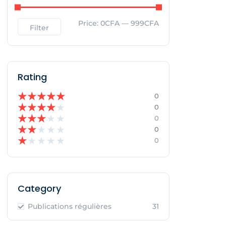
Price:
0CFA
—
999CFA
Filter
Rating
★
★
★
★
★
0
★
★
★
★
★
0
★
★
★
★
★
0
★
★
★
★
★
0
★
★
★
★
★
0
Category
Publications régulières
31