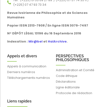
Tél : (+225) 01 53 69 27 89 / (+225) 07 57 74 35 11 /
(+225) 07 47 93 73 34
Revue Ivoirienne de Philosophie et de Sciences
Humaines
Papier ISSN 2313-7908 / En ligne ISSN 3079-7497
N° DÉPÔT LÉGAL 13196 du 16 Septembre 2016
Indexation :
Mir@bel
et
HalArchive
.
Appels et divers
PERSPECTIVES
PHILOSOPHIQUES
Appels à communication
Administration et Comité
Derniers numéros
Code éthique
Téléchargements numéros
Déclarations
Ligne éditoriale
Protocole de rédaction
Liens rapides