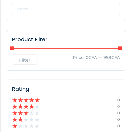
POPULAR THIS WEEK
No Posts Found!
Product Filter
EDITOR'S PICK
Price:
0CFA
—
999CFA
Filter
No Posts Found!
Rating
★
★
★
★
★
0
★
★
★
★
★
0
★
★
★
★
★
0
★
★
★
★
★
0
★
★
★
★
★
0