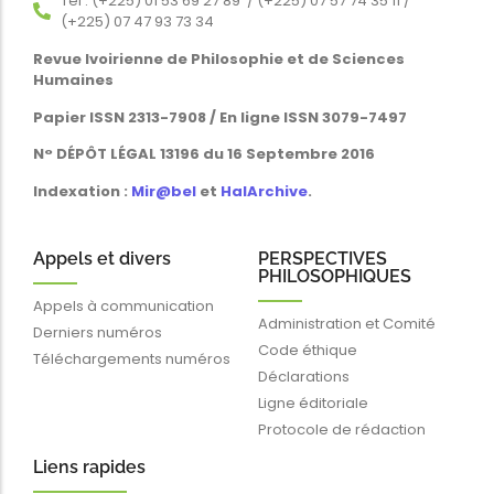
Tél : (+225) 01 53 69 27 89 / (+225) 07 57 74 35 11 /
(+225) 07 47 93 73 34
Revue Ivoirienne de Philosophie et de Sciences
Humaines
Papier ISSN 2313-7908 / En ligne ISSN 3079-7497
N° DÉPÔT LÉGAL 13196 du 16 Septembre 2016
Indexation :
Mir@bel
et
HalArchive
.
Appels et divers
PERSPECTIVES
PHILOSOPHIQUES
Appels à communication
Administration et Comité
Derniers numéros
Code éthique
Téléchargements numéros
Déclarations
Ligne éditoriale
Protocole de rédaction
Liens rapides