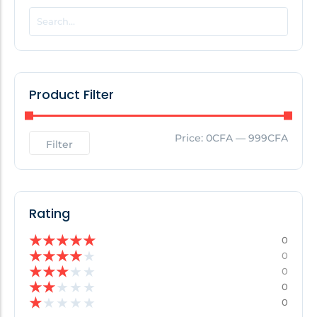
POPULAR THIS WEEK
No Posts Found!
Product Filter
EDITOR'S PICK
Price:
0CFA
—
999CFA
Filter
No Posts Found!
Rating
★
★
★
★
★
0
★
★
★
★
★
0
★
★
★
★
★
0
★
★
★
★
★
0
★
★
★
★
★
0