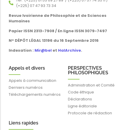
Tél : (+225) 01 53 69 27 89 / (+225) 07 57 74 35 11 /
(+225) 07 47 93 73 34
Revue Ivoirienne de Philosophie et de Sciences
Humaines
Papier ISSN 2313-7908 / En ligne ISSN 3079-7497
N° DÉPÔT LÉGAL 13196 du 16 Septembre 2016
Indexation :
Mir@bel
et
HalArchive
.
Appels et divers
PERSPECTIVES
PHILOSOPHIQUES
Appels à communication
Administration et Comité
Derniers numéros
Code éthique
Téléchargements numéros
Déclarations
Ligne éditoriale
Protocole de rédaction
Liens rapides