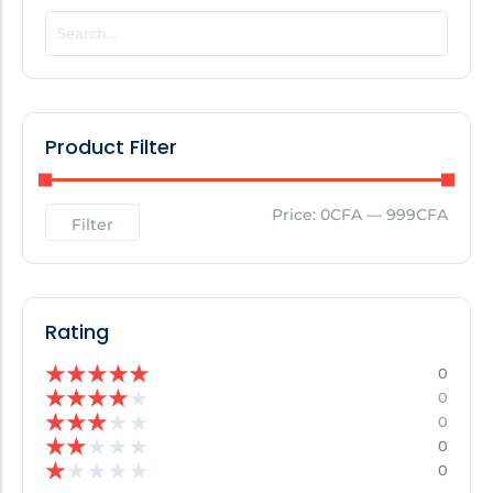
POPULAR THIS WEEK
No Posts Found!
Product Filter
EDITOR'S PICK
Price:
0CFA
—
999CFA
Filter
No Posts Found!
Rating
★
★
★
★
★
0
★
★
★
★
★
0
★
★
★
★
★
0
★
★
★
★
★
0
★
★
★
★
★
0