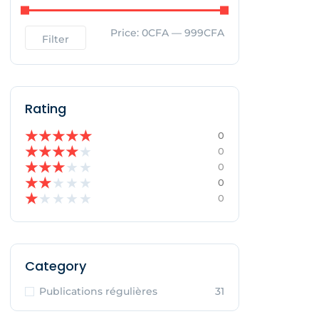
Price:
0CFA
—
999CFA
Filter
Rating
★
★
★
★
★
0
★
★
★
★
★
0
★
★
★
★
★
0
★
★
★
★
★
0
★
★
★
★
★
0
Category
Publications régulières
31