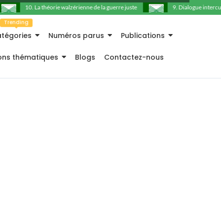
10. La théorie walzérienne de la guerre juste
9. Dialogue intercultu
Trending
tégories
Numéros parus
Publications
ions thématiques
Blogs
Contactez-nous