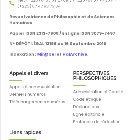
Tél : (+225) 01 53 69 27 89 / (+225) 07 57 74 35 11 /
(+225) 07 47 93 73 34
Revue Ivoirienne de Philosophie et de Sciences
Humaines
Papier ISSN 2313-7908 / En ligne ISSN 3079-7497
N° DÉPÔT LÉGAL 13196 du 16 Septembre 2016
Indexation :
Mir@bel
et
HalArchive
.
Appels et divers
PERSPECTIVES
PHILOSOPHIQUES
Appels à communication
Administration et Comité
Derniers numéros
Code éthique
Téléchargements numéros
Déclarations
Ligne éditoriale
Protocole de rédaction
Liens rapides