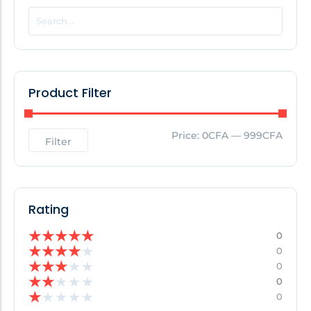
POPULAR THIS WEEK
No Posts Found!
Product Filter
EDITOR'S PICK
Price:
0CFA
—
999CFA
Filter
No Posts Found!
Rating
★
★
★
★
★
0
★
★
★
★
★
0
★
★
★
★
★
0
★
★
★
★
★
0
★
★
★
★
★
0