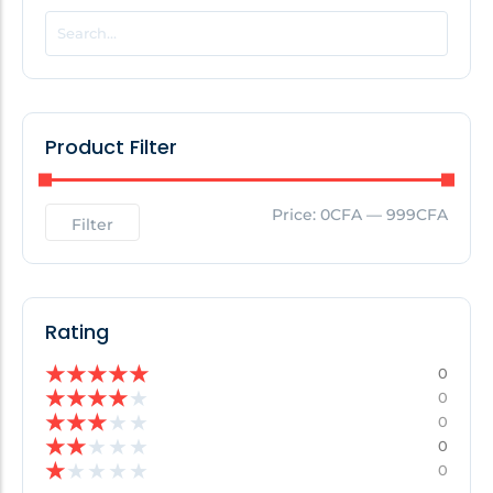
POPULAR THIS WEEK
No Posts Found!
Product Filter
EDITOR'S PICK
Price:
0CFA
—
999CFA
Filter
No Posts Found!
Rating
★
★
★
★
★
0
★
★
★
★
★
0
★
★
★
★
★
0
★
★
★
★
★
0
★
★
★
★
★
0