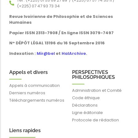
Tél : (+225) 01 53 69 27 89 / (+225) 07 57 74 35 11 /
(+225) 07 47 93 73 34
Revue Ivoirienne de Philosophie et de Sciences
Humaines
Papier ISSN 2313-7908 / En ligne ISSN 3079-7497
N° DÉPÔT LÉGAL 13196 du 16 Septembre 2016
Indexation :
Mir@bel
et
HalArchive
.
Appels et divers
PERSPECTIVES
PHILOSOPHIQUES
Appels à communication
Administration et Comité
Derniers numéros
Code éthique
Téléchargements numéros
Déclarations
Ligne éditoriale
Protocole de rédaction
Liens rapides