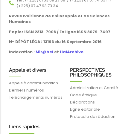
Tél : (+225) 01 53 69 27 89 / (+225) 07 57 74 35 11 /
(+225) 07 47 93 73 34
Revue Ivoirienne de Philosophie et de Sciences
Humaines
Papier ISSN 2313-7908 / En ligne ISSN 3079-7497
N° DÉPÔT LÉGAL 13196 du 16 Septembre 2016
Indexation :
Mir@bel
et
HalArchive
.
Appels et divers
PERSPECTIVES
PHILOSOPHIQUES
Appels à communication
Administration et Comité
Derniers numéros
Code éthique
Téléchargements numéros
Déclarations
Ligne éditoriale
Protocole de rédaction
Liens rapides