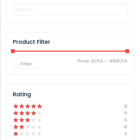
POPULAR THIS WEEK
No Posts Found!
Product Filter
EDITOR'S PICK
Price:
0CFA
—
999CFA
Filter
No Posts Found!
Rating
★
★
★
★
★
0
★
★
★
★
★
0
★
★
★
★
★
0
★
★
★
★
★
0
★
★
★
★
★
0