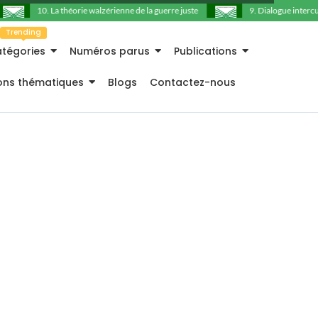
10. La théorie walzérienne de la guerre juste
9. Dialogue intercultu
Trending
tégories
Numéros parus
Publications
ions thématiques
Blogs
Contactez-nous