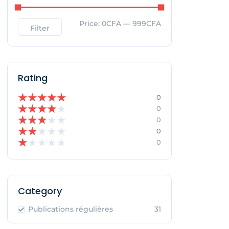
Price:
0CFA
—
999CFA
Filter
Rating
★
★
★
★
★
0
★
★
★
★
★
0
★
★
★
★
★
0
★
★
★
★
★
0
★
★
★
★
★
0
Category
Publications régulières
31