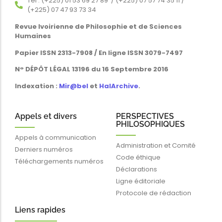
Tél : (+225) 01 53 69 27 89 / (+225) 07 57 74 35 11 /
(+225) 07 47 93 73 34
Revue Ivoirienne de Philosophie et de Sciences
Humaines
Papier ISSN 2313-7908 / En ligne ISSN 3079-7497
N° DÉPÔT LÉGAL 13196 du 16 Septembre 2016
Indexation :
Mir@bel
et
HalArchive
.
Appels et divers
PERSPECTIVES
PHILOSOPHIQUES
Appels à communication
Administration et Comité
Derniers numéros
Code éthique
Téléchargements numéros
Déclarations
Ligne éditoriale
Protocole de rédaction
Liens rapides