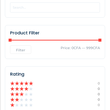
POPULAR THIS WEEK
No Posts Found!
Product Filter
EDITOR'S PICK
Price:
0CFA
—
999CFA
Filter
No Posts Found!
Rating
★
★
★
★
★
0
★
★
★
★
★
0
★
★
★
★
★
0
★
★
★
★
★
0
★
★
★
★
★
0