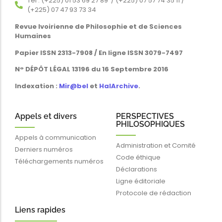
Tél : (+225) 01 53 69 27 89 / (+225) 07 57 74 35 11 /
(+225) 07 47 93 73 34
Revue Ivoirienne de Philosophie et de Sciences
Humaines
Papier ISSN 2313-7908 / En ligne ISSN 3079-7497
N° DÉPÔT LÉGAL 13196 du 16 Septembre 2016
Indexation :
Mir@bel
et
HalArchive
.
Appels et divers
PERSPECTIVES
PHILOSOPHIQUES
Appels à communication
Administration et Comité
Derniers numéros
Code éthique
Téléchargements numéros
Déclarations
Ligne éditoriale
Protocole de rédaction
Liens rapides