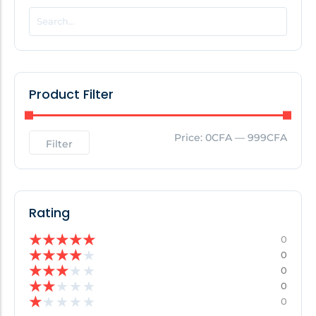
POPULAR THIS WEEK
No Posts Found!
Product Filter
EDITOR'S PICK
Price:
0CFA
—
999CFA
Filter
No Posts Found!
Rating
★
★
★
★
★
0
★
★
★
★
★
0
★
★
★
★
★
0
★
★
★
★
★
0
★
★
★
★
★
0