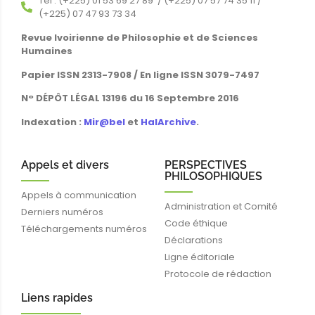
Tél : (+225) 01 53 69 27 89 / (+225) 07 57 74 35 11 /
(+225) 07 47 93 73 34
Revue Ivoirienne de Philosophie et de Sciences
Humaines
Papier ISSN 2313-7908 / En ligne ISSN 3079-7497
N° DÉPÔT LÉGAL 13196 du 16 Septembre 2016
Indexation :
Mir@bel
et
HalArchive
.
Appels et divers
PERSPECTIVES
PHILOSOPHIQUES
Appels à communication
Administration et Comité
Derniers numéros
Code éthique
Téléchargements numéros
Déclarations
Ligne éditoriale
Protocole de rédaction
Liens rapides