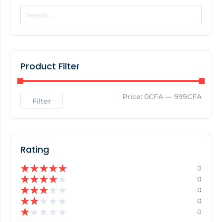
EDITOR'S PICK
No Posts Found!
Product Filter
Price:
0CFA
—
999CFA
Filter
Rating
★
★
★
★
★
0
★
★
★
★
★
0
★
★
★
★
★
0
★
★
★
★
★
0
★
★
★
★
★
0