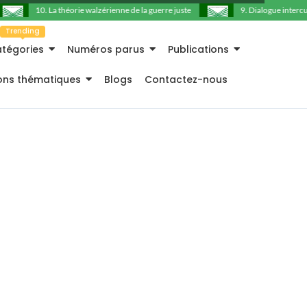
10. La théorie walzérienne de la guerre juste
9. Dialogue intercultu
Trending
tégories
Numéros parus
Publications
ions thématiques
Blogs
Contactez-nous