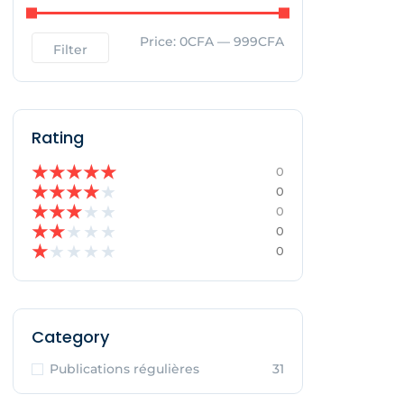
Price:
0CFA
—
999CFA
Filter
Rating
★
★
★
★
★
0
★
★
★
★
★
0
★
★
★
★
★
0
★
★
★
★
★
0
★
★
★
★
★
0
Category
Publications régulières
31