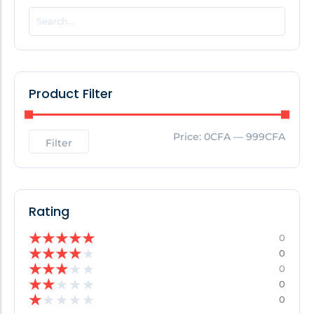
POPULAR THIS WEEK
No Posts Found!
Product Filter
EDITOR'S PICK
Price:
0CFA
—
999CFA
Filter
No Posts Found!
Rating
★
★
★
★
★
0
★
★
★
★
★
0
★
★
★
★
★
0
★
★
★
★
★
0
★
★
★
★
★
0