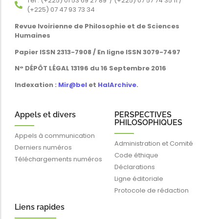
Tél : (+225) 01 53 69 27 89 / (+225) 07 57 74 35 11 /
(+225) 07 47 93 73 34
Revue Ivoirienne de Philosophie et de Sciences
Humaines
Papier ISSN 2313-7908 / En ligne ISSN 3079-7497
N° DÉPÔT LÉGAL 13196 du 16 Septembre 2016
Indexation :
Mir@bel
et
HalArchive
.
Appels et divers
PERSPECTIVES
PHILOSOPHIQUES
Appels à communication
Administration et Comité
Derniers numéros
Code éthique
Téléchargements numéros
Déclarations
Ligne éditoriale
Protocole de rédaction
Liens rapides