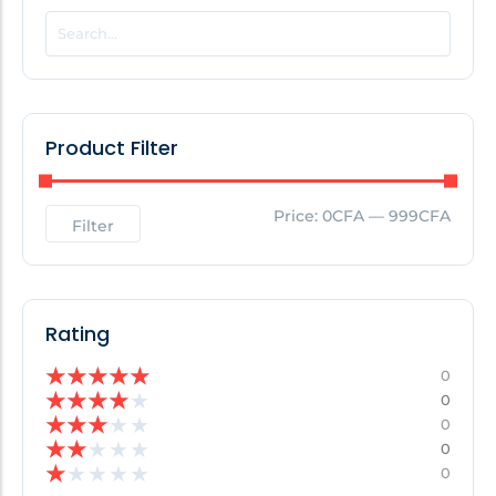
POPULAR THIS WEEK
No Posts Found!
Product Filter
EDITOR'S PICK
Price:
0CFA
—
999CFA
Filter
No Posts Found!
Rating
★
★
★
★
★
0
★
★
★
★
★
0
★
★
★
★
★
0
★
★
★
★
★
0
★
★
★
★
★
0