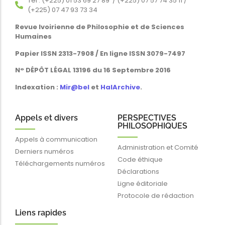
Tél : (+225) 01 53 69 27 89 / (+225) 07 57 74 35 11 /
(+225) 07 47 93 73 34
Revue Ivoirienne de Philosophie et de Sciences
Humaines
Papier ISSN 2313-7908 / En ligne ISSN 3079-7497
N° DÉPÔT LÉGAL 13196 du 16 Septembre 2016
Indexation :
Mir@bel
et
HalArchive
.
Appels et divers
PERSPECTIVES
PHILOSOPHIQUES
Appels à communication
Administration et Comité
Derniers numéros
Code éthique
Téléchargements numéros
Déclarations
Ligne éditoriale
Protocole de rédaction
Liens rapides