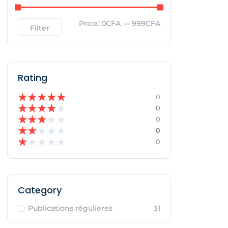
Price:
0CFA
—
999CFA
Filter
Rating
★
★
★
★
★
0
★
★
★
★
★
0
★
★
★
★
★
0
★
★
★
★
★
0
★
★
★
★
★
0
Category
Publications régulières
31