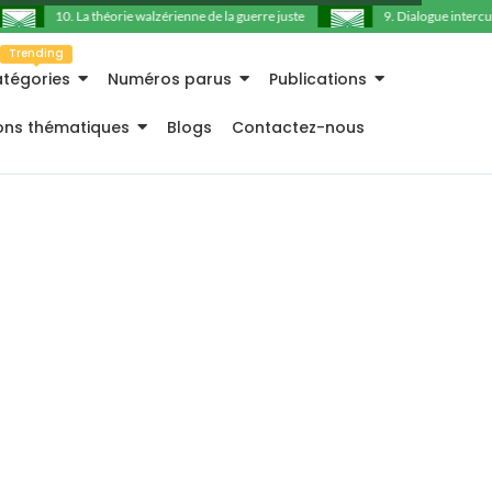
10. La théorie walzérienne de la guerre juste
9. Dialogue intercultu
Trending
tégories
Numéros parus
Publications
ions thématiques
Blogs
Contactez-nous