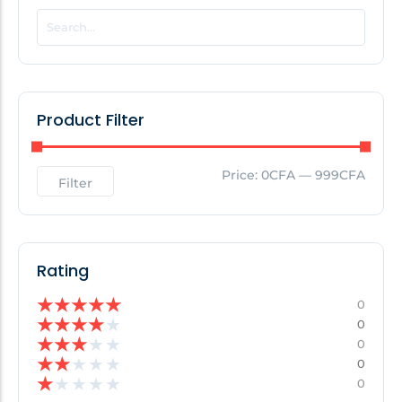
POPULAR THIS WEEK
No Posts Found!
Product Filter
EDITOR'S PICK
Price:
0CFA
—
999CFA
Filter
No Posts Found!
Rating
★
★
★
★
★
0
★
★
★
★
★
0
★
★
★
★
★
0
★
★
★
★
★
0
★
★
★
★
★
0