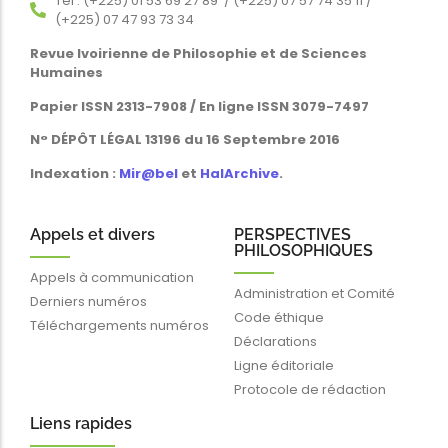
Tél : (+225) 01 53 69 27 89 / (+225) 07 57 74 35 11 /
(+225) 07 47 93 73 34
Revue Ivoirienne de Philosophie et de Sciences
Humaines
Papier ISSN 2313-7908 / En ligne ISSN 3079-7497
N° DÉPÔT LÉGAL 13196 du 16 Septembre 2016
Indexation :
Mir@bel
et
HalArchive
.
Appels et divers
PERSPECTIVES
PHILOSOPHIQUES
Appels à communication
Administration et Comité
Derniers numéros
Code éthique
Téléchargements numéros
Déclarations
Ligne éditoriale
Protocole de rédaction
Liens rapides