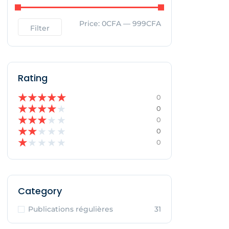
Price:
0CFA
—
999CFA
Filter
Rating
★
★
★
★
★
0
★
★
★
★
★
0
★
★
★
★
★
0
★
★
★
★
★
0
★
★
★
★
★
0
Category
Publications régulières
31