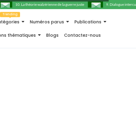
10. La théorie walzérienne de la guerre juste
9. Dialogue intercultur
Trending
tégories
Numéros parus
Publications
ions thématiques
Blogs
Contactez-nous