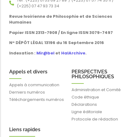
Tél : (+225) 01 53 69 27 89 / (+225) 07 57 74 35 11 /
(+225) 07 47 93 73 34
Revue Ivoirienne de Philosophie et de Sciences
Humaines
Papier ISSN 2313-7908 / En ligne ISSN 3079-7497
N° DÉPÔT LÉGAL 13196 du 16 Septembre 2016
Indexation :
Mir@bel
et
HalArchive
.
Appels et divers
PERSPECTIVES
PHILOSOPHIQUES
Appels à communication
Administration et Comité
Derniers numéros
Code éthique
Téléchargements numéros
Déclarations
Ligne éditoriale
Protocole de rédaction
Liens rapides