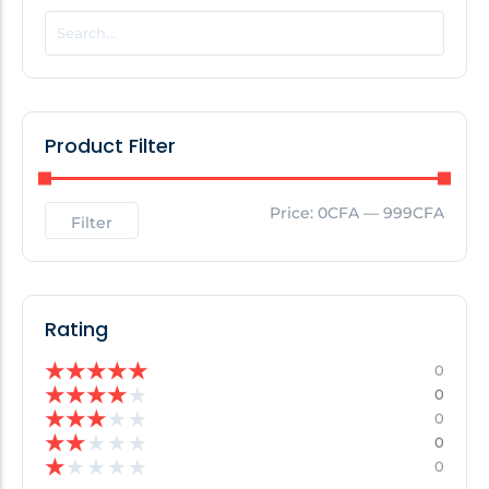
POPULAR THIS WEEK
No Posts Found!
Product Filter
EDITOR'S PICK
Price:
0CFA
—
999CFA
Filter
No Posts Found!
Rating
★
★
★
★
★
0
★
★
★
★
★
0
★
★
★
★
★
0
★
★
★
★
★
0
★
★
★
★
★
0