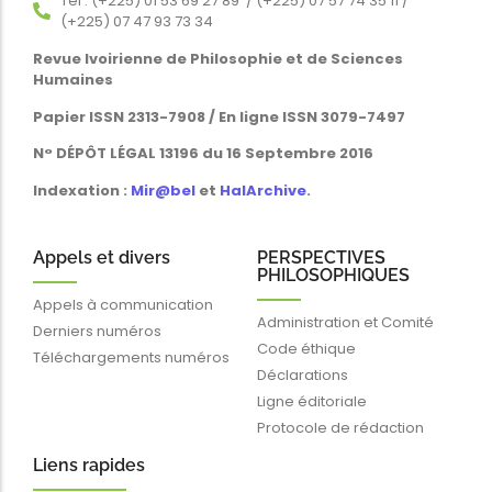
Tél : (+225) 01 53 69 27 89 / (+225) 07 57 74 35 11 /
(+225) 07 47 93 73 34
Revue Ivoirienne de Philosophie et de Sciences
Humaines
Papier ISSN 2313-7908 / En ligne ISSN 3079-7497
N° DÉPÔT LÉGAL 13196 du 16 Septembre 2016
Indexation :
Mir@bel
et
HalArchive
.
Appels et divers
PERSPECTIVES
PHILOSOPHIQUES
Appels à communication
Administration et Comité
Derniers numéros
Code éthique
Téléchargements numéros
Déclarations
Ligne éditoriale
Protocole de rédaction
Liens rapides