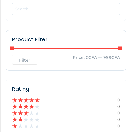
POPULAR THIS WEEK
No Posts Found!
Product Filter
EDITOR'S PICK
Price:
0CFA
—
999CFA
Filter
No Posts Found!
Rating
★
★
★
★
★
0
★
★
★
★
★
0
★
★
★
★
★
0
★
★
★
★
★
0
★
★
★
★
★
0