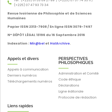
Tél : (+225) 01 53 69 27 89 / (+225) 07 57 74 35 11 /
(+225) 07 47 93 73 34
Revue Ivoirienne de Philosophie et de Sciences
Humaines
Papier ISSN 2313-7908 / En ligne ISSN 3079-7497
N° DÉPÔT LÉGAL 13196 du 16 Septembre 2016
Indexation :
Mir@bel
et
HalArchive
.
Appels et divers
PERSPECTIVES
PHILOSOPHIQUES
Appels à communication
Administration et Comité
Derniers numéros
Code éthique
Téléchargements numéros
Déclarations
Ligne éditoriale
Protocole de rédaction
Liens rapides