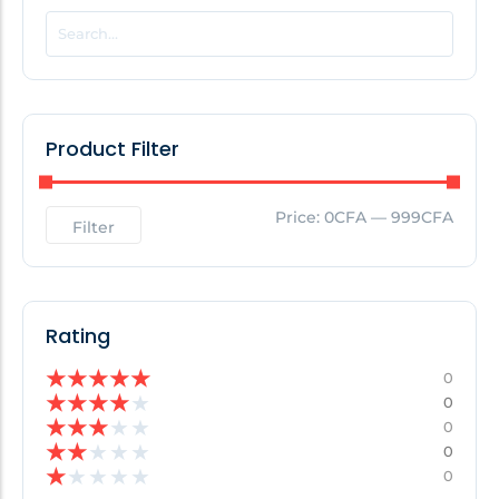
POPULAR THIS WEEK
No Posts Found!
Product Filter
EDITOR'S PICK
Price:
0CFA
—
999CFA
Filter
No Posts Found!
Rating
★
★
★
★
★
0
★
★
★
★
★
0
★
★
★
★
★
0
★
★
★
★
★
0
★
★
★
★
★
0