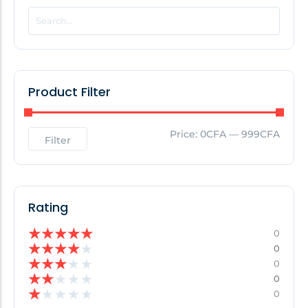
POPULAR THIS WEEK
No Posts Found!
Product Filter
EDITOR'S PICK
Price:
0CFA
—
999CFA
Filter
No Posts Found!
Rating
★
★
★
★
★
0
★
★
★
★
★
0
★
★
★
★
★
0
★
★
★
★
★
0
★
★
★
★
★
0