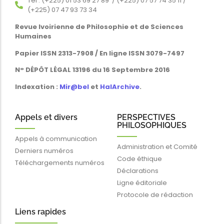
Tél : (+225) 01 53 69 27 89 / (+225) 07 57 74 35 11 /
(+225) 07 47 93 73 34
Revue Ivoirienne de Philosophie et de Sciences
Humaines
Papier ISSN 2313-7908 / En ligne ISSN 3079-7497
N° DÉPÔT LÉGAL 13196 du 16 Septembre 2016
Indexation :
Mir@bel
et
HalArchive
.
Appels et divers
PERSPECTIVES
PHILOSOPHIQUES
Appels à communication
Administration et Comité
Derniers numéros
Code éthique
Téléchargements numéros
Déclarations
Ligne éditoriale
Protocole de rédaction
Liens rapides