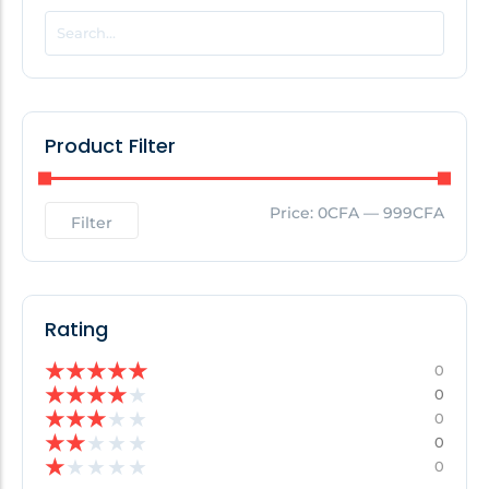
POPULAR THIS WEEK
No Posts Found!
Product Filter
EDITOR'S PICK
Price:
0CFA
—
999CFA
Filter
No Posts Found!
Rating
★
★
★
★
★
0
★
★
★
★
★
0
★
★
★
★
★
0
★
★
★
★
★
0
★
★
★
★
★
0