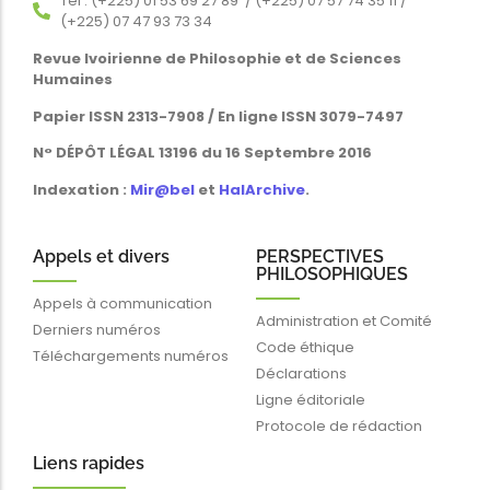
Tél : (+225) 01 53 69 27 89 / (+225) 07 57 74 35 11 /
(+225) 07 47 93 73 34
Revue Ivoirienne de Philosophie et de Sciences
Humaines
Papier ISSN 2313-7908 / En ligne ISSN 3079-7497
N° DÉPÔT LÉGAL 13196 du 16 Septembre 2016
Indexation :
Mir@bel
et
HalArchive
.
Appels et divers
PERSPECTIVES
PHILOSOPHIQUES
Appels à communication
Administration et Comité
Derniers numéros
Code éthique
Téléchargements numéros
Déclarations
Ligne éditoriale
Protocole de rédaction
Liens rapides