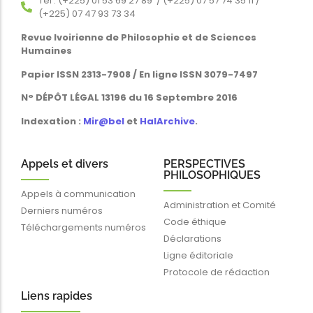
Tél : (+225) 01 53 69 27 89 / (+225) 07 57 74 35 11 /
(+225) 07 47 93 73 34
Revue Ivoirienne de Philosophie et de Sciences
Humaines
Papier ISSN 2313-7908 / En ligne ISSN 3079-7497
N° DÉPÔT LÉGAL 13196 du 16 Septembre 2016
Indexation :
Mir@bel
et
HalArchive
.
Appels et divers
PERSPECTIVES
PHILOSOPHIQUES
Appels à communication
Administration et Comité
Derniers numéros
Code éthique
Téléchargements numéros
Déclarations
Ligne éditoriale
Protocole de rédaction
Liens rapides