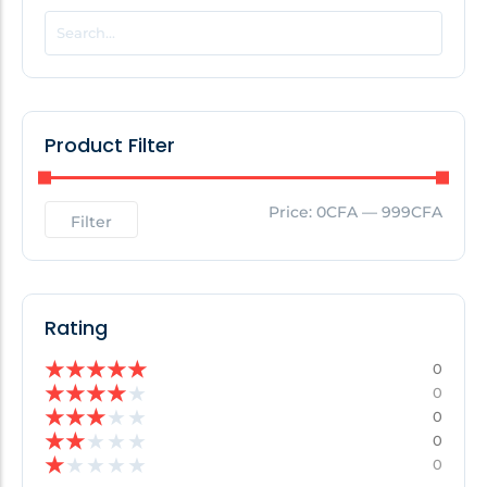
POPULAR THIS WEEK
No Posts Found!
Product Filter
EDITOR'S PICK
Price:
0CFA
—
999CFA
Filter
No Posts Found!
Rating
★
★
★
★
★
0
★
★
★
★
★
0
★
★
★
★
★
0
★
★
★
★
★
0
★
★
★
★
★
0