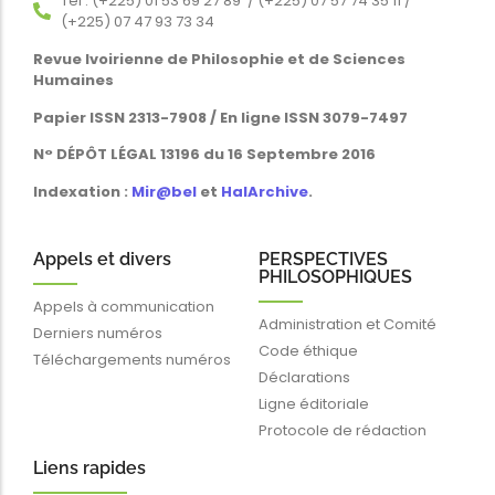
Tél : (+225) 01 53 69 27 89 / (+225) 07 57 74 35 11 /
(+225) 07 47 93 73 34
Revue Ivoirienne de Philosophie et de Sciences
Humaines
Papier ISSN 2313-7908 / En ligne ISSN 3079-7497
N° DÉPÔT LÉGAL 13196 du 16 Septembre 2016
Indexation :
Mir@bel
et
HalArchive
.
Appels et divers
PERSPECTIVES
PHILOSOPHIQUES
Appels à communication
Administration et Comité
Derniers numéros
Code éthique
Téléchargements numéros
Déclarations
Ligne éditoriale
Protocole de rédaction
Liens rapides