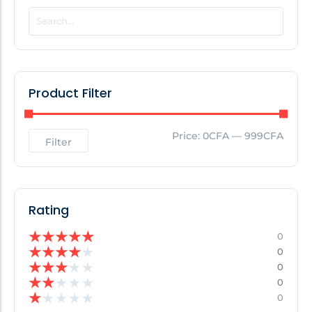
POPULAR THIS WEEK
No Posts Found!
Product Filter
EDITOR'S PICK
Price:
0CFA
—
999CFA
Filter
No Posts Found!
Rating
★
★
★
★
★
0
★
★
★
★
★
0
★
★
★
★
★
0
★
★
★
★
★
0
★
★
★
★
★
0