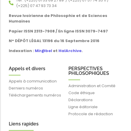
Tél : (+225) 01 53 69 27 89 / (+225) 07 57 74 35 11 /
(+225) 07 47 93 73 34
Revue Ivoirienne de Philosophie et de Sciences
Humaines
Papier ISSN 2313-7908 / En ligne ISSN 3079-7497
N° DÉPÔT LÉGAL 13196 du 16 Septembre 2016
Indexation :
Mir@bel
et
HalArchive
.
Appels et divers
PERSPECTIVES
PHILOSOPHIQUES
Appels à communication
Administration et Comité
Derniers numéros
Code éthique
Téléchargements numéros
Déclarations
Ligne éditoriale
Protocole de rédaction
Liens rapides