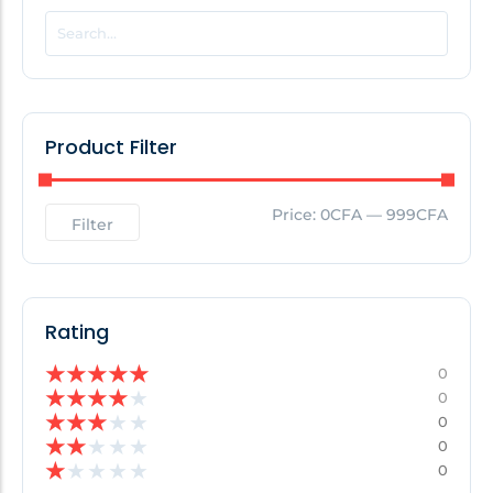
POPULAR THIS WEEK
No Posts Found!
Product Filter
EDITOR'S PICK
Price:
0CFA
—
999CFA
Filter
No Posts Found!
Rating
★
★
★
★
★
0
★
★
★
★
★
0
★
★
★
★
★
0
★
★
★
★
★
0
★
★
★
★
★
0