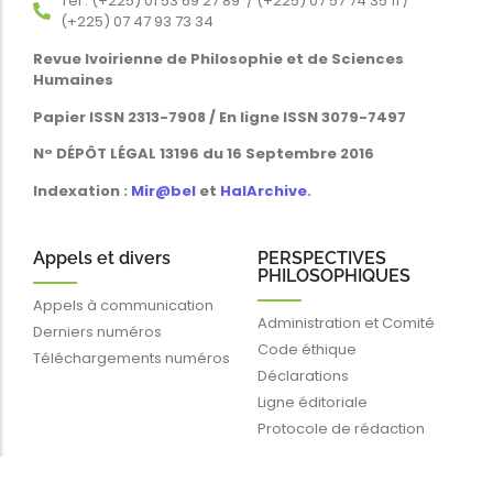
Tél : (+225) 01 53 69 27 89 / (+225) 07 57 74 35 11 /
(+225) 07 47 93 73 34
Revue Ivoirienne de Philosophie et de Sciences
Humaines
Papier ISSN 2313-7908 / En ligne ISSN 3079-7497
N° DÉPÔT LÉGAL 13196 du 16 Septembre 2016
Indexation :
Mir@bel
et
HalArchive
.
Appels et divers
PERSPECTIVES
PHILOSOPHIQUES
Appels à communication
Administration et Comité
Derniers numéros
Code éthique
Téléchargements numéros
Déclarations
Ligne éditoriale
Protocole de rédaction
Liens rapides