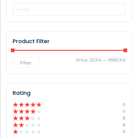
POPULAR THIS WEEK
No Posts Found!
Product Filter
EDITOR'S PICK
Price:
0CFA
—
999CFA
Filter
No Posts Found!
Rating
★
★
★
★
★
0
★
★
★
★
★
0
★
★
★
★
★
0
★
★
★
★
★
0
★
★
★
★
★
0