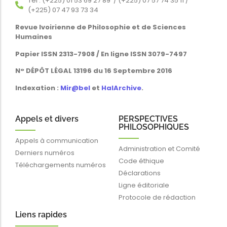
Tél : (+225) 01 53 69 27 89 / (+225) 07 57 74 35 11 /
(+225) 07 47 93 73 34
Revue Ivoirienne de Philosophie et de Sciences
Humaines
Papier ISSN 2313-7908 / En ligne ISSN 3079-7497
N° DÉPÔT LÉGAL 13196 du 16 Septembre 2016
Indexation :
Mir@bel
et
HalArchive
.
Appels et divers
PERSPECTIVES
PHILOSOPHIQUES
Appels à communication
Administration et Comité
Derniers numéros
Code éthique
Téléchargements numéros
Déclarations
Ligne éditoriale
Protocole de rédaction
Liens rapides