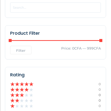
POPULAR THIS WEEK
No Posts Found!
Product Filter
EDITOR'S PICK
Price:
0CFA
—
999CFA
Filter
No Posts Found!
Rating
★
★
★
★
★
0
★
★
★
★
★
0
★
★
★
★
★
0
★
★
★
★
★
0
★
★
★
★
★
0