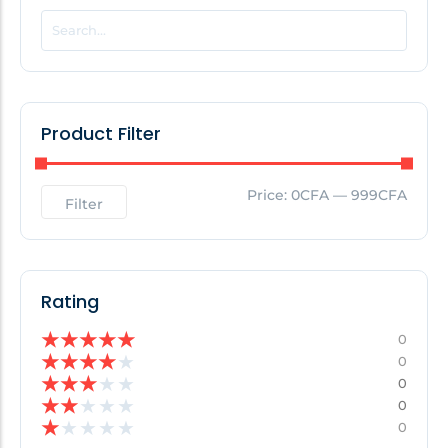
POPULAR THIS WEEK
No Posts Found!
Product Filter
EDITOR'S PICK
Price:
0CFA
—
999CFA
Filter
No Posts Found!
Rating
★
★
★
★
★
0
★
★
★
★
★
0
★
★
★
★
★
0
★
★
★
★
★
0
★
★
★
★
★
0