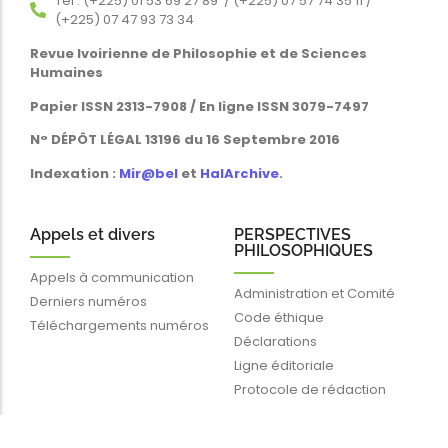
Tél : (+225) 01 53 69 27 89 / (+225) 07 57 74 35 11 /
(+225) 07 47 93 73 34
Revue Ivoirienne de Philosophie et de Sciences
Humaines
Papier ISSN 2313-7908 / En ligne ISSN 3079-7497
N° DÉPÔT LÉGAL 13196 du 16 Septembre 2016
Indexation :
Mir@bel
et
HalArchive
.
Appels et divers
PERSPECTIVES
PHILOSOPHIQUES
Appels à communication
Administration et Comité
Derniers numéros
Code éthique
Téléchargements numéros
Déclarations
Ligne éditoriale
Protocole de rédaction
Liens rapides