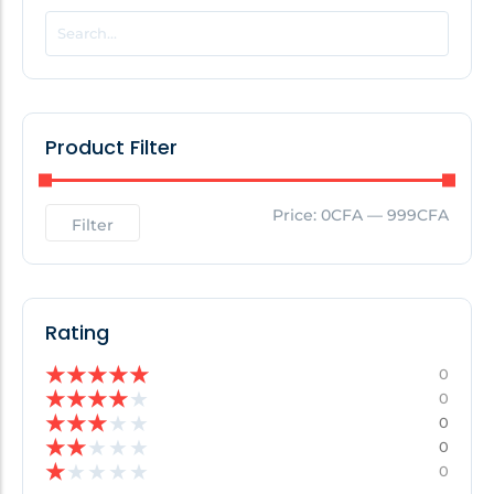
POPULAR THIS WEEK
No Posts Found!
Product Filter
EDITOR'S PICK
Price:
0CFA
—
999CFA
Filter
No Posts Found!
Rating
★
★
★
★
★
0
★
★
★
★
★
0
★
★
★
★
★
0
★
★
★
★
★
0
★
★
★
★
★
0