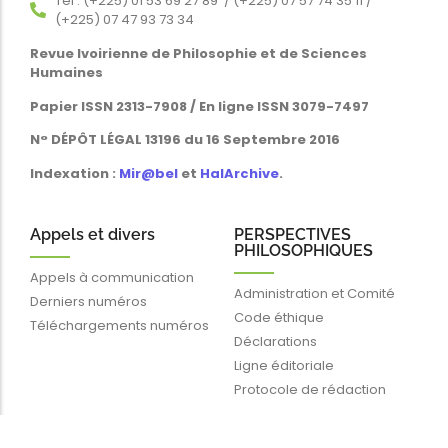
Tél : (+225) 01 53 69 27 89 / (+225) 07 57 74 35 11 /
(+225) 07 47 93 73 34
Revue Ivoirienne de Philosophie et de Sciences
Humaines
Papier ISSN 2313-7908 / En ligne ISSN 3079-7497
N° DÉPÔT LÉGAL 13196 du 16 Septembre 2016
Indexation :
Mir@bel
et
HalArchive
.
Appels et divers
PERSPECTIVES
PHILOSOPHIQUES
Appels à communication
Administration et Comité
Derniers numéros
Code éthique
Téléchargements numéros
Déclarations
Ligne éditoriale
Protocole de rédaction
Liens rapides