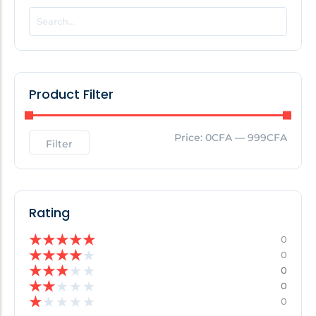
POPULAR THIS WEEK
No Posts Found!
Product Filter
EDITOR'S PICK
Price:
0CFA
—
999CFA
Filter
No Posts Found!
Rating
★
★
★
★
★
0
★
★
★
★
★
0
★
★
★
★
★
0
★
★
★
★
★
0
★
★
★
★
★
0