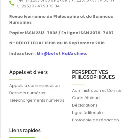
Tél : (+225) 01 53 69 27 89 / (+225) 07 57 74 35 11 /
(+225) 07 47 93 73 34
Revue Ivoirienne de Philosophie et de Sciences
Humaines
Papier ISSN 2313-7908 / En ligne ISSN 3079-7497
N° DÉPÔT LÉGAL 13196 du 16 Septembre 2016
Indexation :
Mir@bel
et
HalArchive
.
Appels et divers
PERSPECTIVES
PHILOSOPHIQUES
Appels à communication
Administration et Comité
Derniers numéros
Code éthique
Téléchargements numéros
Déclarations
Ligne éditoriale
Protocole de rédaction
Liens rapides