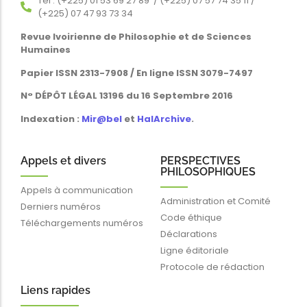
Tél : (+225) 01 53 69 27 89 / (+225) 07 57 74 35 11 /
(+225) 07 47 93 73 34
Revue Ivoirienne de Philosophie et de Sciences
Humaines
Papier ISSN 2313-7908 / En ligne ISSN 3079-7497
N° DÉPÔT LÉGAL 13196 du 16 Septembre 2016
Indexation :
Mir@bel
et
HalArchive
.
Appels et divers
PERSPECTIVES
PHILOSOPHIQUES
Appels à communication
Administration et Comité
Derniers numéros
Code éthique
Téléchargements numéros
Déclarations
Ligne éditoriale
Protocole de rédaction
Liens rapides