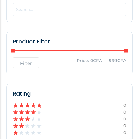
POPULAR THIS WEEK
No Posts Found!
Product Filter
EDITOR'S PICK
Price:
0CFA
—
999CFA
Filter
No Posts Found!
Rating
★
★
★
★
★
0
★
★
★
★
★
0
★
★
★
★
★
0
★
★
★
★
★
0
★
★
★
★
★
0