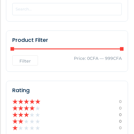
POPULAR THIS WEEK
No Posts Found!
Product Filter
EDITOR'S PICK
Price:
0CFA
—
999CFA
Filter
No Posts Found!
Rating
★
★
★
★
★
0
★
★
★
★
★
0
★
★
★
★
★
0
★
★
★
★
★
0
★
★
★
★
★
0