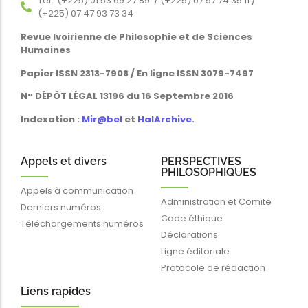
Tél : (+225) 01 53 69 27 89 / (+225) 07 57 74 35 11 /
(+225) 07 47 93 73 34
Revue Ivoirienne de Philosophie et de Sciences
Humaines
Papier ISSN 2313-7908 / En ligne ISSN 3079-7497
N° DÉPÔT LÉGAL 13196 du 16 Septembre 2016
Indexation :
Mir@bel
et
HalArchive
.
Appels et divers
PERSPECTIVES
PHILOSOPHIQUES
Appels à communication
Administration et Comité
Derniers numéros
Code éthique
Téléchargements numéros
Déclarations
Ligne éditoriale
Protocole de rédaction
Liens rapides