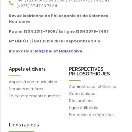
Tél : (+225) 01 53 69 27 89 / (+225) 07 57 74 35 11 /
(+225) 07 47 93 73 34
Revue Ivoirienne de Philosophie et de Sciences
Humaines
Papier ISSN 2313-7908 / En ligne ISSN 3079-7497
N° DÉPÔT LÉGAL 13196 du 16 Septembre 2016
Indexation :
Mir@bel
et
HalArchive
.
Appels et divers
PERSPECTIVES
PHILOSOPHIQUES
Appels à communication
Administration et Comité
Derniers numéros
Code éthique
Téléchargements numéros
Déclarations
Ligne éditoriale
Protocole de rédaction
Liens rapides