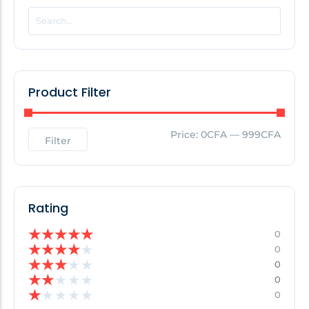
POPULAR THIS WEEK
No Posts Found!
Product Filter
EDITOR'S PICK
Price:
0CFA
—
999CFA
Filter
No Posts Found!
Rating
★
★
★
★
★
0
★
★
★
★
★
0
★
★
★
★
★
0
★
★
★
★
★
0
★
★
★
★
★
0