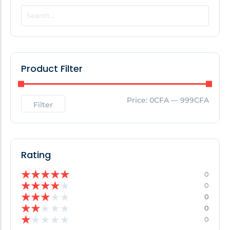
POPULAR THIS WEEK
No Posts Found!
Product Filter
EDITOR'S PICK
Price:
0CFA
—
999CFA
Filter
No Posts Found!
Rating
★
★
★
★
★
0
★
★
★
★
★
0
★
★
★
★
★
0
★
★
★
★
★
0
★
★
★
★
★
0