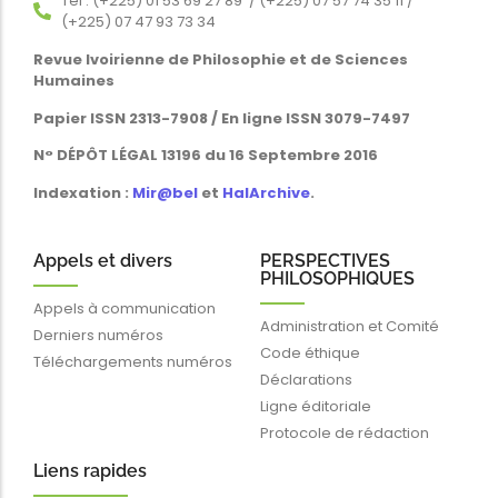
Tél : (+225) 01 53 69 27 89 / (+225) 07 57 74 35 11 /
(+225) 07 47 93 73 34
Revue Ivoirienne de Philosophie et de Sciences
Humaines
Papier ISSN 2313-7908 / En ligne ISSN 3079-7497
N° DÉPÔT LÉGAL 13196 du 16 Septembre 2016
Indexation :
Mir@bel
et
HalArchive
.
Appels et divers
PERSPECTIVES
PHILOSOPHIQUES
Appels à communication
Administration et Comité
Derniers numéros
Code éthique
Téléchargements numéros
Déclarations
Ligne éditoriale
Protocole de rédaction
Liens rapides