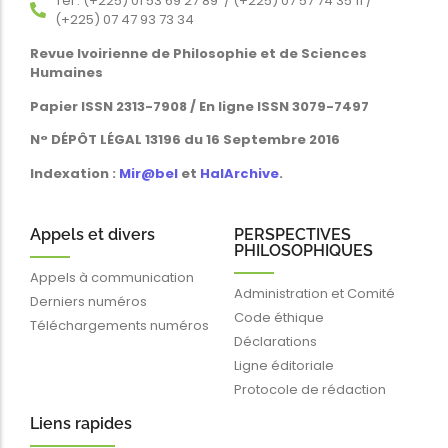
Tél : (+225) 01 53 69 27 89 / (+225) 07 57 74 35 11 /
(+225) 07 47 93 73 34
Revue Ivoirienne de Philosophie et de Sciences
Humaines
Papier ISSN 2313-7908 / En ligne ISSN 3079-7497
N° DÉPÔT LÉGAL 13196 du 16 Septembre 2016
Indexation :
Mir@bel
et
HalArchive
.
Appels et divers
PERSPECTIVES
PHILOSOPHIQUES
Appels à communication
Administration et Comité
Derniers numéros
Code éthique
Téléchargements numéros
Déclarations
Ligne éditoriale
Protocole de rédaction
Liens rapides