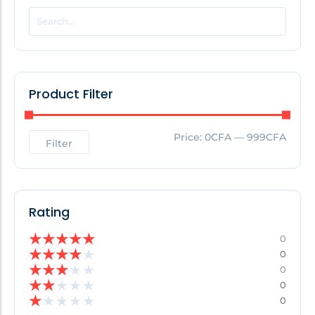
POPULAR THIS WEEK
No Posts Found!
Product Filter
EDITOR'S PICK
Price:
0CFA
—
999CFA
Filter
No Posts Found!
Rating
★
★
★
★
★
0
★
★
★
★
★
0
★
★
★
★
★
0
★
★
★
★
★
0
★
★
★
★
★
0