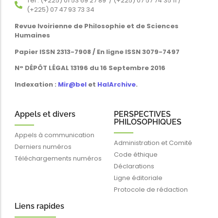
Tél : (+225) 01 53 69 27 89 / (+225) 07 57 74 35 11 /
(+225) 07 47 93 73 34
Revue Ivoirienne de Philosophie et de Sciences
Humaines
Papier ISSN 2313-7908 / En ligne ISSN 3079-7497
N° DÉPÔT LÉGAL 13196 du 16 Septembre 2016
Indexation :
Mir@bel
et
HalArchive
.
Appels et divers
PERSPECTIVES
PHILOSOPHIQUES
Appels à communication
Administration et Comité
Derniers numéros
Code éthique
Téléchargements numéros
Déclarations
Ligne éditoriale
Protocole de rédaction
Liens rapides