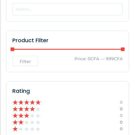
POPULAR THIS WEEK
No Posts Found!
Product Filter
EDITOR'S PICK
Price:
0CFA
—
999CFA
Filter
No Posts Found!
Rating
★
★
★
★
★
0
★
★
★
★
★
0
★
★
★
★
★
0
★
★
★
★
★
0
★
★
★
★
★
0