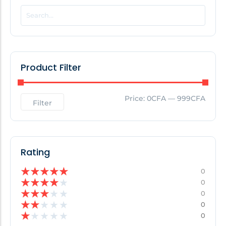
POPULAR THIS WEEK
No Posts Found!
Product Filter
EDITOR'S PICK
Price:
0CFA
—
999CFA
Filter
No Posts Found!
Rating
★
★
★
★
★
0
★
★
★
★
★
0
★
★
★
★
★
0
★
★
★
★
★
0
★
★
★
★
★
0