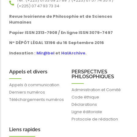
Tél : (+225) 01 53 69 27 89 / (+225) 07 57 74 35 11 /
(+225) 07 47 93 73 34
Revue Ivoirienne de Philosophie et de Sciences
Humaines
Papier ISSN 2313-7908 / En ligne ISSN 3079-7497
N° DÉPÔT LÉGAL 13196 du 16 Septembre 2016
Indexation :
Mir@bel
et
HalArchive
.
Appels et divers
PERSPECTIVES
PHILOSOPHIQUES
Appels à communication
Administration et Comité
Derniers numéros
Code éthique
Téléchargements numéros
Déclarations
Ligne éditoriale
Protocole de rédaction
Liens rapides