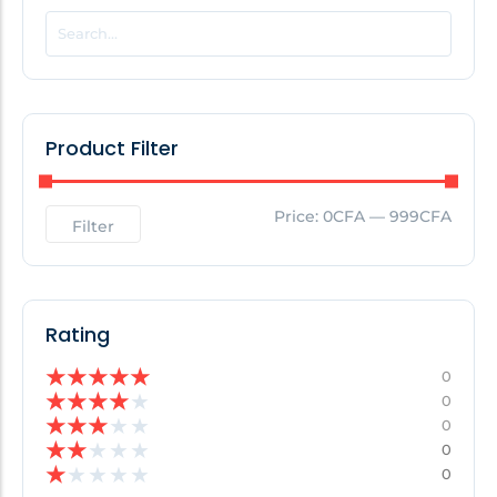
POPULAR THIS WEEK
No Posts Found!
Product Filter
EDITOR'S PICK
Price:
0CFA
—
999CFA
Filter
No Posts Found!
Rating
★
★
★
★
★
0
★
★
★
★
★
0
★
★
★
★
★
0
★
★
★
★
★
0
★
★
★
★
★
0