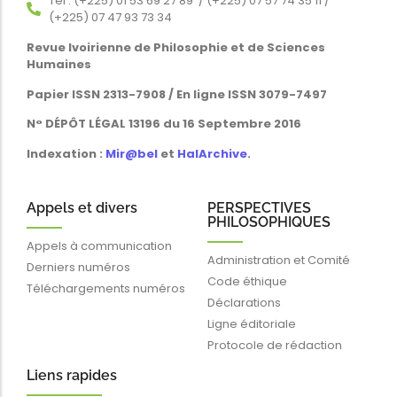
Tél : (+225) 01 53 69 27 89 / (+225) 07 57 74 35 11 /
(+225) 07 47 93 73 34
Revue Ivoirienne de Philosophie et de Sciences
Humaines
Papier ISSN 2313-7908 / En ligne ISSN 3079-7497
N° DÉPÔT LÉGAL 13196 du 16 Septembre 2016
Indexation :
Mir@bel
et
HalArchive
.
Appels et divers
PERSPECTIVES
PHILOSOPHIQUES
Appels à communication
Administration et Comité
Derniers numéros
Code éthique
Téléchargements numéros
Déclarations
Ligne éditoriale
Protocole de rédaction
Liens rapides